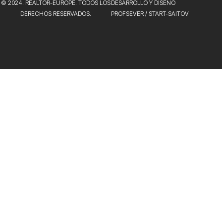
© 2024. REALTOR-EUROPE. TODOS LOS
DESARROLLO Y DISEÑO
DERECHOS RESERVADOS.
PROFSEVER
/
START-SAITOV