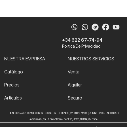
Whatsapp
Telegram
Faceb
Yo
+34 622 67-74-94
Política De Privacidad
NUESTRA EMPRESA
NUESTROS SERVICIOS
Catálogo
Venta
Precios
Alquiler
Artículos
Seguro
CIF/NIF B56974025, DOMICILIO FISCAL, SOCIAL: CALLE LIMONERO, 22 28020 MADRID, ADMINISTRADOR UNICO SERGEI
AVTONOMOV, CALLE FRANCISCO ALCAIDE 25, 46183, ELIANA, VALENCIA