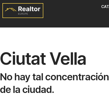
Ir
CA
al
contenido
Ciutat Vella
No hay tal concentració
de la ciudad.