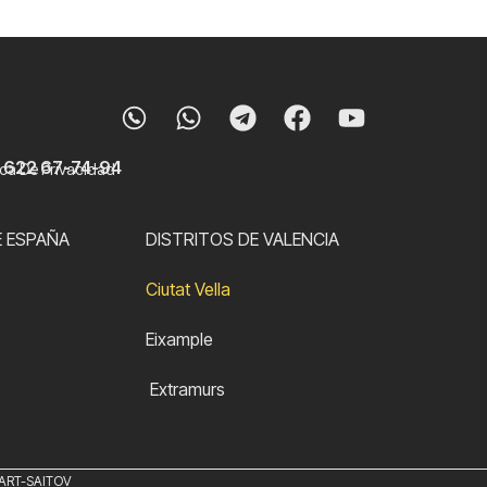
Whatsapp
Telegram
Facebook
Youtube
 622 67-74-94
tica De Privacidad
E ESPAÑA
DISTRITOS DE VALENCIA
Ciutat Vella
Eixample
Extramurs
ART-SAITOV