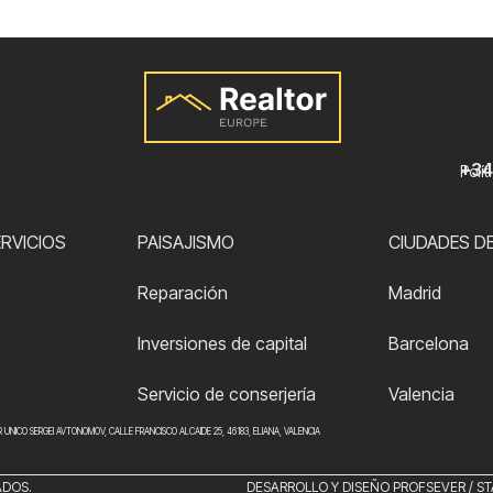
+34
Polí
RVICIOS
PAISAJISMO
CIUDADES D
Reparación
Madrid
Inversiones de capital
Barcelona
Servicio de conserjería
Valencia
OR UNICO SERGEI AVTONOMOV, CALLE FRANCISCO ALCAIDE 25, 46183, ELIANA, VALENCIA
ADOS.
DESARROLLO Y DISEÑO
PROFSEVER
/
ST