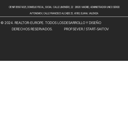
CIF/NIF B56974025, DOMICILIO FISCAL, SOCIAL: CALLE LIMONERO, 22 28020 MADRID, ADMINISTRADOR UNICO SERGEI
AVTONOMOV, CALLE FRANCISCO ALCAIDE 25, 46183, ELIANA, VALENCIA
© 2024. REALTOR-EUROPE. TODOS LOS
DESARROLLO Y DISEÑO
DERECHOS RESERVADOS.
PROFSEVER
/
START-SAITOV