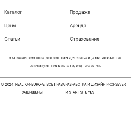
Каталог
Продажа
Цены
Аренда
Статьи
Страхование
CIF/NIF B56974025, DOMICILIO FISCAL, SOCIAL: CALLE LIMONERO, 22 28020 MADRID, ADMINISTRADOR UNICO SERGEI
AVTONOMOV, CALLE FRANCISCO ALCAIDE 25, 46183, ELIANA, VALENCIA
© 2024. REALTOR-EUROPE. ВСЕ ПРАВА
РАЗРАБОТКА И ДИЗАЙН PROFSEVER
ЗАЩИЩЕНЫ.
И START SITE YES