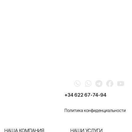
Whatsapp
Telegram
Faceb
You
+34 622 67-74-94
Политика конфиденциальности
НАША КОМПАНИЯ
НАШИ УСЛУГИ