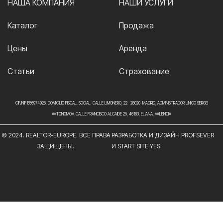
НАША КОМПАНИЯ
НАШИ УСЛУГИ
Каталог
Продажа
Цены
Аренда
Статьи
Страхование
CIF/NIF B56974025, DOMICILIO FISCAL, SOCIAL: CALLE LIMONERO, 22 28020 MADRID, ADMINISTRADOR UNICO SERGEI
AVTONOMOV, CALLE FRANCISCO ALCAIDE 25, 46183, ELIANA, VALENCIA
© 2024. REALTOR-EUROPE. ВСЕ ПРАВА
РАЗРАБОТКА И ДИЗАЙН PROFSEVER
ЗАЩИЩЕНЫ.
И START SITE YES