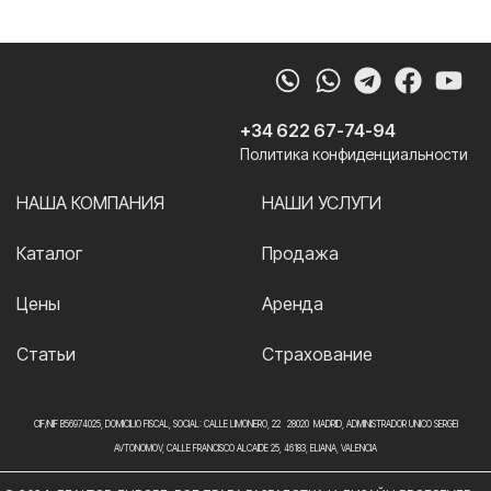
Whatsapp
Telegram
Faceb
Yo
+34 622 67-74-94
Политика конфиденциальности
НАША КОМПАНИЯ
НАШИ УСЛУГИ
Каталог
Продажа
Цены
Аренда
Статьи
Страхование
CIF/NIF B56974025, DOMICILIO FISCAL, SOCIAL: CALLE LIMONERO, 22 28020 MADRID, ADMINISTRADOR UNICO SERGEI
AVTONOMOV, CALLE FRANCISCO ALCAIDE 25, 46183, ELIANA, VALENCIA