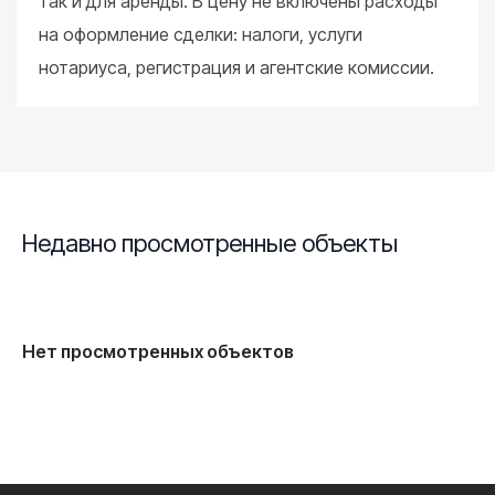
так и для аренды. В цену не включены расходы
на оформление сделки: налоги, услуги
нотариуса, регистрация и агентские комиссии.
Недавно просмотренные объекты
Нет просмотренных объектов
Whatsapp
Telegram
Faceb
Yo