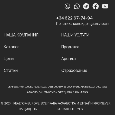
+34 622 67-74-94
Политика конфиденциальности
НАША КОМПАНИЯ
НАШИ УСЛУГИ
Каталог
Продажа
Цены
Аренда
Статьи
Страхование
CIF/NIF B56974025, DOMICILIO FISCAL, SOCIAL: CALLE LIMONERO, 22 28020 MADRID, ADMINISTRADOR UNICO SERGEI
AVTONOMOV, CALLE FRANCISCO ALCAIDE 25, 46183, ELIANA, VALENCIA
© 2024. REALTOR-EUROPE. ВСЕ ПРАВА
РАЗРАБОТКА И ДИЗАЙН PROFSEVER
ЗАЩИЩЕНЫ.
И START SITE YES