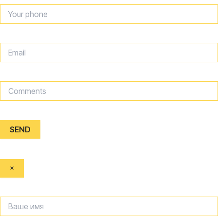
SEND
×