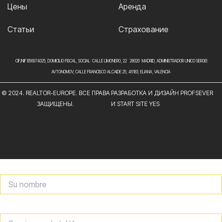
Цены
Аренда
Статьи
Страхование
CIF/NIF B56974025, DOMICILIO FISCAL, SOCIAL: CALLE LIMONERO, 22 28020 MADRID, ADMINISTRADOR UNICO SERGEI
AVTONOMOV, CALLE FRANCISCO ALCAIDE 25, 46183, ELIANA, VALENCIA
© 2024. REALTOR-EUROPE. ВСЕ ПРАВА
РАЗРАБОТКА И ДИЗАЙН PROFSEVER
ЗАЩИЩЕНЫ.
И START SITE YES