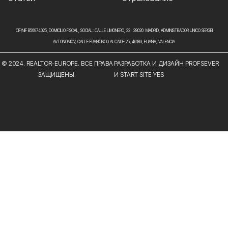
CIF/NIF B56974025, DOMICILIO FISCAL, SOCIAL: CALLE LIMONERO, 22 28020 MADRID, ADMINISTRADOR UNICO SERGEI
AVTONOMOV, CALLE FRANCISCO ALCAIDE 25, 46183, ELIANA, VALENCIA
© 2024. REALTOR-EUROPE. ВСЕ ПРАВА
РАЗРАБОТКА И ДИЗАЙН PROFSEVER
ЗАЩИЩЕНЫ.
И START SITE YES