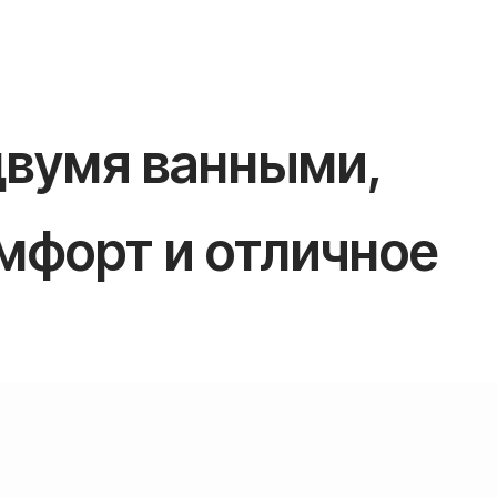
двумя ванными,
омфорт и отличное