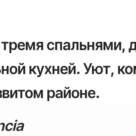
 тремя спальнями, 
ной кухней. Уют, к
звитом районе.
ncia