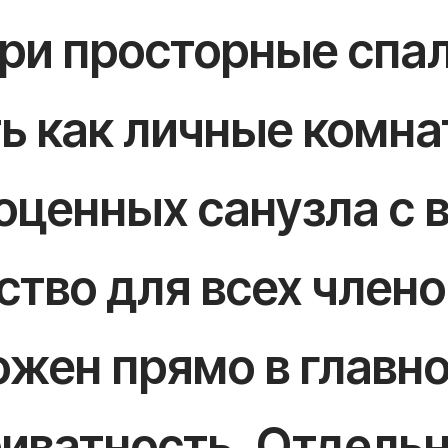
три просторные спа
ь как личные комна
оценных санузла с 
тво для всех члено
ожен прямо в главно
иватность. Отдельн