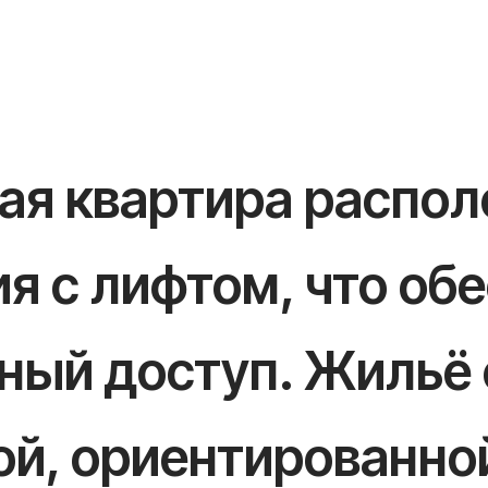
лая квартира распо
я с лифтом, что об
ный доступ. Жильё 
й, ориентированной