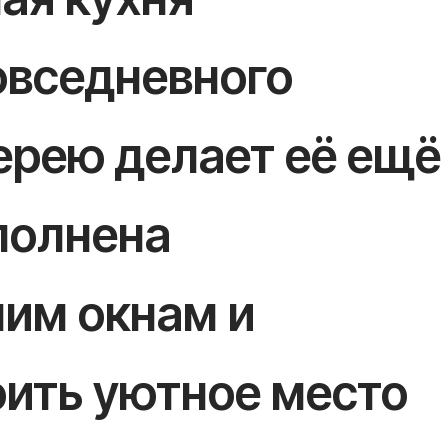
овседневного
лерею делает её ещё
полнена
им окнам и
оить уютное место