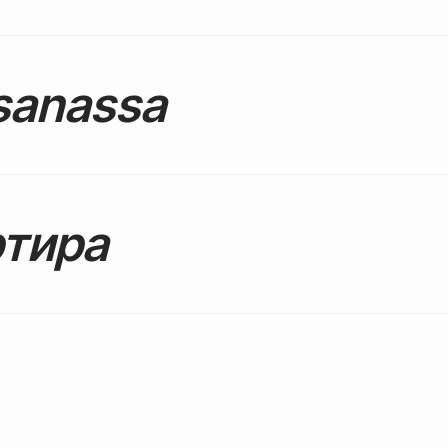
sanassa
тира