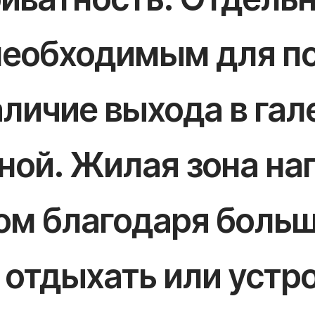
необходимым для п
аличие выхода в га
ной. Жилая зона на
ом благодаря больш
 отдыхать или устр