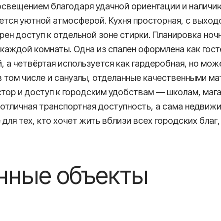
освещением благодаря удачной ориентации и наличи
ется уютной атмосферой. Кухня просторная, с выхо
трен доступ к отдельной зоне стирки. Планировка но
каждой комнаты. Одна из спален оформлена как гост
, а четвёртая используется как гардеробная, но мож
том числе и санузлы, отделанные качественными мат
стор и доступ к городским удобствам — школам, маг
отличная транспортная доступность, а сама недвиж
ля тех, кто хочет жить вблизи всех городских благ,
нные объекты