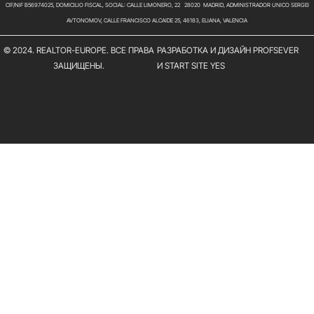
CIF/NIF B56974025, DOMICILIO FISCAL, SOCIAL: CALLE LIMONERO, 22 28020 MADRID, ADMINISTRADOR UNICO SERGEI
AVTONOMOV, CALLE FRANCISCO ALCAIDE 25, 46183, ELIANA, VALENCIA
© 2024. REALTOR-EUROPE. ВСЕ ПРАВА
РАЗРАБОТКА И ДИЗАЙН PROFSEVER
ЗАЩИЩЕНЫ.
И START SITE YES