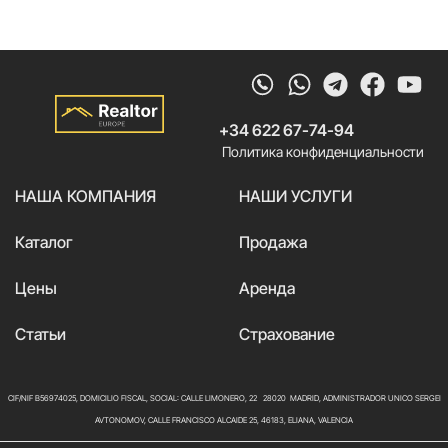
Whatsapp
Telegram
Faceb
Yo
+34 622 67-74-94
Политика конфиденциальности
НАША КОМПАНИЯ
НАШИ УСЛУГИ
Каталог
Продажа
Цены
Аренда
Статьи
Страхование
CIF/NIF B56974025, DOMICILIO FISCAL, SOCIAL: CALLE LIMONERO, 22 28020 MADRID, ADMINISTRADOR UNICO SERGEI
AVTONOMOV, CALLE FRANCISCO ALCAIDE 25, 46183, ELIANA, VALENCIA