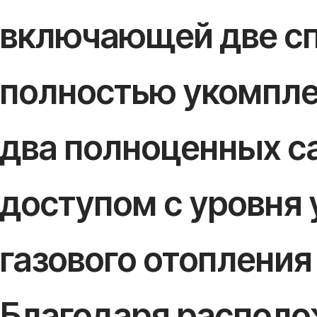
включающей две сп
полностью укомпле
два полноценных са
доступом с уровня 
газового отопления
Благодаря располо