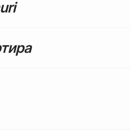
uri
тира