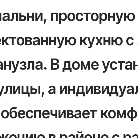
альни, просторную 
ктованную кухню с 
нузла. В доме уста
улицы, а индивидуа
 обеспечивает комф
жению в районе с р