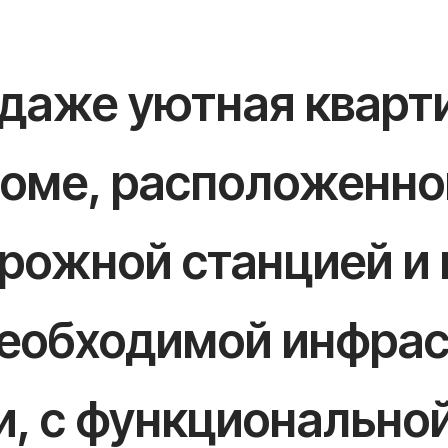
одаже уютная квар
доме, расположенно
рожной станцией и 
 необходимой инфра
и, с функционально