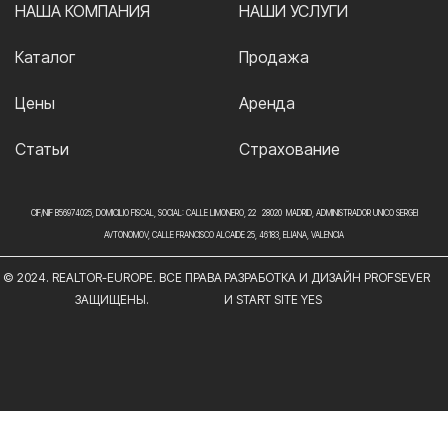
НАША КОМПАНИЯ
НАШИ УСЛУГИ
Каталог
Продажа
Цены
Аренда
Статьи
Страхование
CIF/NIF B56974025, DOMICILIO FISCAL, SOCIAL: CALLE LIMONERO, 22 28020 MADRID, ADMINISTRADOR UNICO SERGEI
AVTONOMOV, CALLE FRANCISCO ALCAIDE 25, 46183, ELIANA, VALENCIA
© 2024. REALTOR-EUROPE. ВСЕ ПРАВА
РАЗРАБОТКА И ДИЗАЙН PROFSEVER
ЗАЩИЩЕНЫ.
И START SITE YES