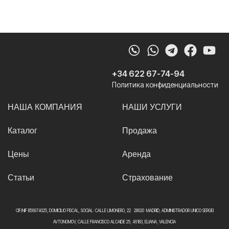
Whatsapp
Telegram
Faceb
Yo
+34 622 67-74-94
Политика конфиденциальности
НАША КОМПАНИЯ
НАШИ УСЛУГИ
Каталог
Продажа
Цены
Аренда
Статьи
Страхование
CIF/NIF B56974025, DOMICILIO FISCAL, SOCIAL: CALLE LIMONERO, 22 28020 MADRID, ADMINISTRADOR UNICO SERGEI
AVTONOMOV, CALLE FRANCISCO ALCAIDE 25, 46183, ELIANA, VALENCIA