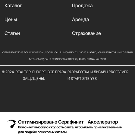
Каталог
Продажа
Цены
Аренда
Статьи
Страхование
CIF/NIF B56974025, DOMICILIO FISCAL, SOCIAL: CALLE LIMONERO, 22 28020 MADRID, ADMINISTRADOR UNICO SERGEI
AVTONOMOV, CALLE FRANCISCO ALCAIDE 25, 46183, ELIANA, VALENCIA
© 2024. REALTOR-EUROPE. ВСЕ ПРАВА
РАЗРАБОТКА И ДИЗАЙН PROFSEVER
ЗАЩИЩЕНЫ.
И START SITE YES
Оптимизировано Серафинит - Акселератор
Включает высокую скорость сайта, чтобы быть привлекательным
для людей и поисковых систем.