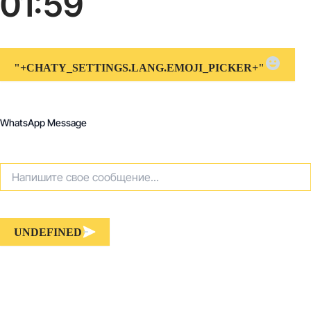
01:59
"+CHATY_SETTINGS.LANG.EMOJI_PICKER+"
WhatsApp Message
UNDEFINED