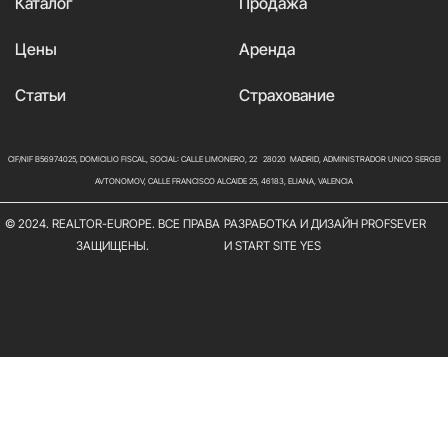
Каталог
Продажа
Цены
Аренда
Статьи
Страхование
CIF/NIF B56974025, DOMICILIO FISCAL, SOCIAL: CALLE LIMONERO, 22 28020 MADRID, ADMINISTRADOR UNICO SERGEI
AVTONOMOV, CALLE FRANCISCO ALCAIDE 25, 46183, ELIANA, VALENCIA
© 2024. REALTOR-EUROPE. ВСЕ ПРАВА
РАЗРАБОТКА И ДИЗАЙН PROFSEVER
ЗАЩИЩЕНЫ.
И START SITE YES