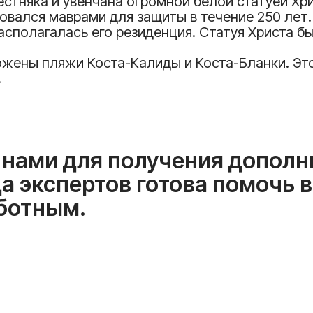
естняка и увенчана огромной белой статуей Хр
овался маврами для защиты в течение 250 лет.
сполагалась его резиденция. Статуя Христа была
жены пляжи Коста-Калиды и Коста-Бланки. Эт
.
с нами для получения допол
а экспертов готова помочь в
ботным.