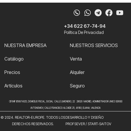
Whatsapp
Telegram
Faceb
Yo
+34 622 67-74-94
Política De Privacidad
NUESTRA EMPRESA
NUESTROS SERVICIOS
Catálogo
Venta
Precios
Alquiler
Artículos
Seguro
CIF/NIF B56974025, DOMICILIO FISCAL, SOCIAL: CALLE LIMONERO, 22 28020 MADRID, ADMINISTRADOR UNICO SERGEI
AVTONOMOV, CALLE FRANCISCO ALCAIDE 25, 46183, ELIANA, VALENCIA
© 2024. REALTOR-EUROPE. TODOS LOS
DESARROLLO Y DISEÑO
DERECHOS RESERVADOS.
PROFSEVER
/
START-SAITOV