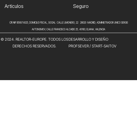
Artículos
Seguro
CIF/NIF B56974025, DOMICILIO FISCAL, SOCIAL: CALLE LIMONERO, 22 28020 MADRID, ADMINISTRADOR UNICO SERGEI
AVTONOMOV, CALLE FRANCISCO ALCAIDE 25, 46183, ELIANA, VALENCIA
© 2024. REALTOR-EUROPE. TODOS LOS
DESARROLLO Y DISEÑO
DERECHOS RESERVADOS.
PROFSEVER
/
START-SAITOV