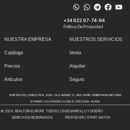
+34 622 67-74-94
Política De Privacidad
NUESTRA EMPRESA
NUESTROS SERVICIOS
Catálogo
Venta
Precios
Alquiler
Artículos
Seguro
CIF/NIF B56974025, DOMICILIO FISCAL, SOCIAL: CALLE LIMONERO, 22 28020 MADRID, ADMINISTRADOR UNICO SERGEI
AVTONOMOV, CALLE FRANCISCO ALCAIDE 25, 46183, ELIANA, VALENCIA
© 2024. REALTOR-EUROPE. TODOS LOS
DESARROLLO Y DISEÑO
DERECHOS RESERVADOS.
PROFSEVER
/
START-SAITOV