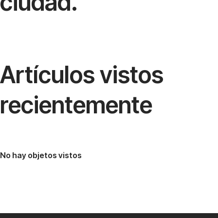
ciudad.
Artículos vistos
recientemente
No hay objetos vistos
Whatsapp
Telegram
Faceb
Yo