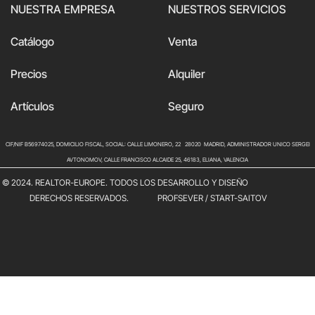
NUESTRA EMPRESA
NUESTROS SERVICIOS
Catálogo
Venta
Precios
Alquiler
Artículos
Seguro
CIF/NIF B56974025, DOMICILIO FISCAL, SOCIAL: CALLE LIMONERO, 22 28020 MADRID, ADMINISTRADOR UNICO SERGEI
AVTONOMOV, CALLE FRANCISCO ALCAIDE 25, 46183, ELIANA, VALENCIA
© 2024. REALTOR-EUROPE. TODOS LOS
DESARROLLO Y DISEÑO
DERECHOS RESERVADOS.
PROFSEVER
/
START-SAITOV