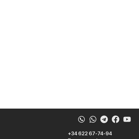
Whatsapp
Telegram
Faceb
Yo
+34 622 67-74-94