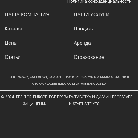
Политика конфиденциальности
НАША КОМПАНИЯ
НАШИ УСЛУГИ
Каталог
Продажа
Цены
Аренда
Статьи
Страхование
CIF/NIF B56974025, DOMICILIO FISCAL, SOCIAL: CALLE LIMONERO, 22 28020 MADRID, ADMINISTRADOR UNICO SERGEI
AVTONOMOV, CALLE FRANCISCO ALCAIDE 25, 46183, ELIANA, VALENCIA
© 2024. REALTOR-EUROPE. ВСЕ ПРАВА
РАЗРАБОТКА И ДИЗАЙН PROFSEVER
ЗАЩИЩЕНЫ.
И START SITE YES